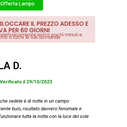
Offerta Lampo
BLOCCARE IL PREZZO ADESSO E
A PER 60 GIORNI
telefonicamente entro pochi minuti e
mo a tutte le tue domande
LA D.
Verificato il 29/10/2023
to che vedete è di notte in un campo
ente buio, risultato davvero fenomale e
funzionare tutta la notta con la luce del sole