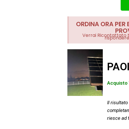
ORDINA ORA PER 
PROV
Verrai Ricontattato 
rispondere
PAO
Acquisto 
Il risulta
completam
riesce ad 