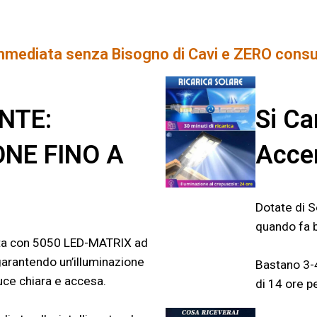
Immediata senza Bisogno di Cavi e ZERO cons
NTE:
Si Ca
ONE FINO A
Acce
Dotate di 
quando fa b
a con 5050 LED-MATRIX ad
 garantendo un’illuminazione
Bastano 3-4
luce chiara e accesa.
di 14 ore pe