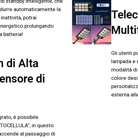
 di standby intelligente, che
ridurre automaticamente la
Tele
inattività, potrai
energetico prolungando
Multi
a batteria!
Gli utenti 
 di Alta
lampada e r
modalità di
Sensore di
colore desi
personalizz
esterna all
rato, è possibile
OTOCELLULA”, in questo
accende al passaggio di