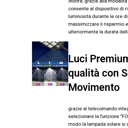
Inoltre, grazie alla modalità
consente al dispositivo di 
luminosità durante le ore di 
massimizzare il risparmio 
ulteriormente la durata dell
Luci Premium
qualità con 
Movimento
grazie al telecomando integ
selezionare la funzione “F
modo la lampada solare si 